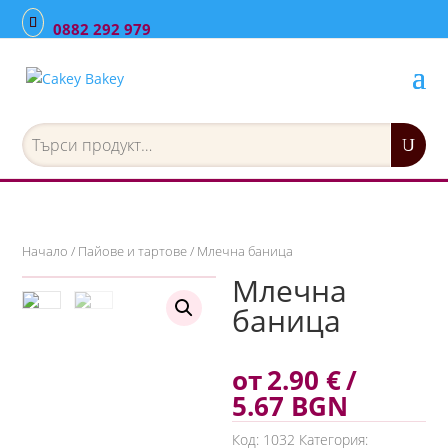
0882 292 979
Търсене
за:
Начало
/
Пайове и тартове
/ Млечна баница
Млечна
баница
от
2.90
€
/
5.67 BGN
Код:
1032
Категория: