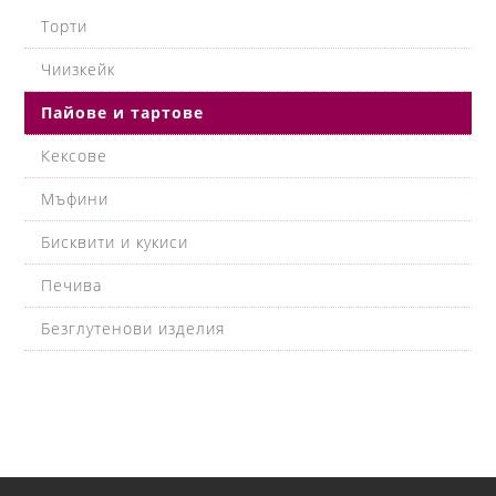
Торти
Чиизкейк
Пайове и тартове
Кексове
Мъфини
Бисквити и кукиси
Печива
Безглутенови изделия