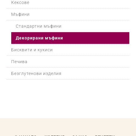
Кексове
Мъфини
Стандартни мъфини
Декорирани мъфини
Бисквити и кукиси
Печива
Безглутенови изделия