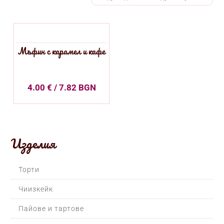
Мъфин с карамел и кафе
4.00
€
/ 7.82 BGN
Изделия
Торти
Чиизкейк
Пайове и тартове