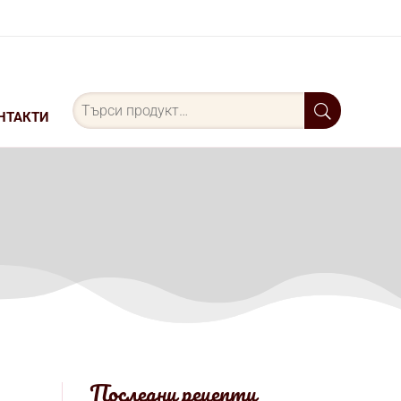
Търсене
за:
НТАКТИ
Последни рецепти