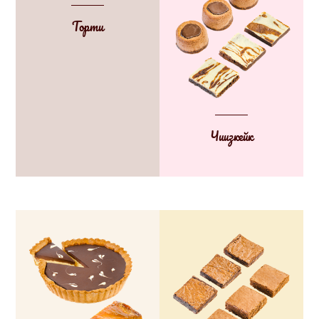
Торти
Чиизкейк