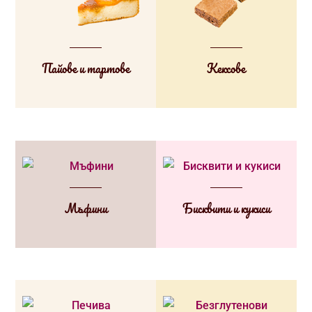
Пайове и тартове
Кексове
Мъфини
Бисквити и кукиси