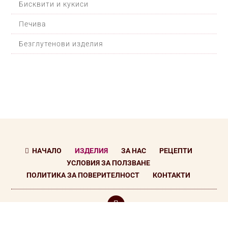
Бисквити и кукиси
Печива
Безглутенови изделия
НАЧАЛО
ИЗДЕЛИЯ
ЗА НАС
РЕЦЕПТИ

УСЛОВИЯ ЗА ПОЛЗВАНЕ
ПОЛИТИКА ЗА ПОВЕРИТЕЛНОСТ
КОНТАКТИ
© Всички права запазени
Cakey Bakey
| Designed by
Alpha Best