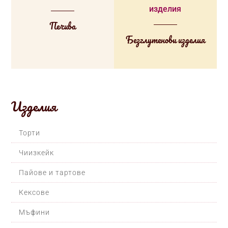
Печива
Безглутенови изделия
Изделия
Торти
Чиизкейк
Пайове и тартове
Кексове
Мъфини